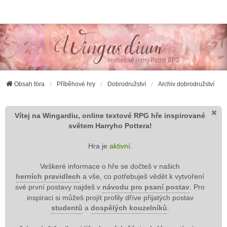
Wingardium RPG
Obsah fóra
Příběhové hry
Dobrodružství
Archiv dobrodružství
Vítej na Wingardiu, online textové RPG hře inspirované
světem Harryho Pottera!
Hra je
aktivní
.
Veškeré informace o hře se dočteš v našich
herních pravidlech
a vše, co potřebuješ vědět k vytvoření
své první postavy najdeš v
návodu pro psaní postav
. Pro
inspiraci si můžeš projít profily dříve přijatých postav
studentů
a
dospělých kouzelníků
.