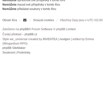
Nemůžete
upravovat své příspěvky v tomto fóru
Nemůžete
mazat své příspěvky v tomto fóru
Nemůžete
přikládat soubory v tomto fóru
Obsah fóra
Smazat cookies
Všechny časy jsou v
UTC+02:00
Založeno na
phpBB
® Forum Software © phpBB Limited
Český překlad –
phpBB.cz
Style we_universal created by
INVENTEA
|
nextgen
| edited by Emma
(Wingardium RPG)
phpBB SiteMaker
Soukromí
|
Podmínky