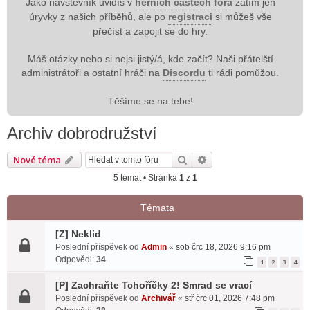
Jako návštěvník uvidíš v
herních částech fóra
zatím jen
úryvky z našich příběhů, ale po
registraci
si můžeš vše
přečíst a zapojit se do hry.
Máš otázky nebo si nejsi jistý/á, kde začít? Naši přátelští
administrátoři a ostatní hráči na
Discordu
ti rádi pomůžou.
Těšíme se na tebe!
Archiv dobrodružství
Hledat
Pokročilé hledání
Nové téma
5 témat • Stránka
1
z
1
Témata
[Z] Neklid
Poslední příspěvek od
Admin
«
sob črc 18, 2026 9:16 pm
Odpovědi:
34
1
2
3
4
[P] Zachraňte Tchoříčky 2! Smrad se vrací
Poslední příspěvek od
Archivář
«
stř črc 01, 2026 7:48 pm