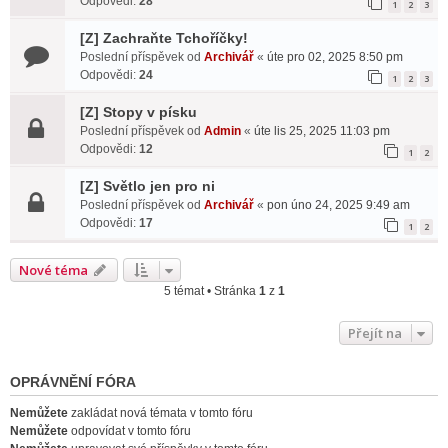
Odpovědi:
28
1
2
3
[Z] Zachraňte Tchoříčky!
Poslední příspěvek od
Archivář
«
úte pro 02, 2025 8:50 pm
Odpovědi:
24
1
2
3
[Z] Stopy v písku
Poslední příspěvek od
Admin
«
úte lis 25, 2025 11:03 pm
Odpovědi:
12
1
2
[Z] Světlo jen pro ni
Poslední příspěvek od
Archivář
«
pon úno 24, 2025 9:49 am
Odpovědi:
17
1
2
Nové téma
5 témat • Stránka
1
z
1
Přejít na
OPRÁVNĚNÍ FÓRA
Nemůžete
zakládat nová témata v tomto fóru
Nemůžete
odpovídat v tomto fóru