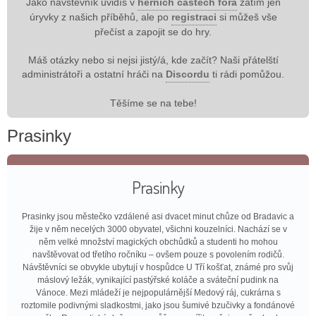
Jako návštěvník uvidíš v
herních částech fóra
zatím jen
úryvky z našich příběhů, ale po
registraci
si můžeš vše
přečíst a zapojit se do hry.
Máš otázky nebo si nejsi jistý/á, kde začít? Naši přátelští
administrátoři a ostatní hráči na
Discordu
ti rádi pomůžou.
Těšíme se na tebe!
Prasinky
Prasinky
Prasinky jsou městečko vzdálené asi dvacet minut chůze od Bradavic a
žije v něm necelých 3000 obyvatel, všichni kouzelníci. Nachází se v
něm velké množství magických obchůdků a studenti ho mohou
navštěvovat od třetího ročníku – ovšem pouze s povolením rodičů.
Návštěvníci se obvykle ubytují v hospůdce U Tří košťat, známé pro svůj
máslový ležák, vynikající pastýřské koláče a sváteční pudink na
Vánoce. Mezi mládeží je nejpopulárnější Medový ráj, cukrárna s
roztomile podivnými sladkostmi, jako jsou šumivé bzučivky a fondánové