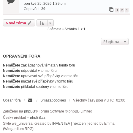
pon kvě 25, 2026 1:39 pm
Odpovědi:
29
1
2
3
Nové téma
3 témata • Stránka
1
z
1
Přejít na
OPRÁVNĚNÍ FÓRA
Nemůžete
zakládat nová témata v tomto fóru
Nemůžete
odpovídat v tomto fóru
Nemůžete
upravovat své příspěvky v tomto fóru
Nemůžete
mazat své příspěvky v tomto fóru
Nemůžete
přikládat soubory v tomto fóru
Obsah fóra
Smazat cookies
Všechny časy jsou v
UTC+02:00
Založeno na
phpBB
® Forum Software © phpBB Limited
Český překlad –
phpBB.cz
Style we_universal created by
INVENTEA
|
nextgen
| edited by Emma
(Wingardium RPG)