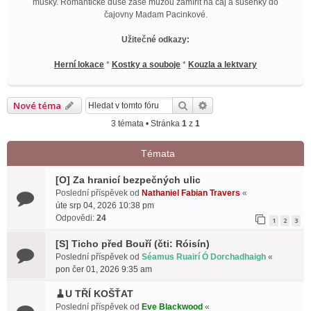
mušky. Romantické duše zase můžou zamířit na čaj a sušenky do
čajovny Madam Pacinkové.
Užitečné odkazy:
Herní lokace
*
Kostky a souboje
*
Kouzla a lektvary
Hledat
Pokročilé hledání
Nové téma
3 témata • Stránka
1
z
1
Témata
[O] Za hranicí bezpečných ulic
Poslední příspěvek od
Nathaniel Fabian Travers
«
úte srp 04, 2026 10:38 pm
Odpovědi:
24
1
2
3
[S] Ticho před Bouří (čti: Róisín)
Poslední příspěvek od
Séamus Ruairí Ó Dorchadhaigh
«
pon čer 01, 2026 9:35 am
🧹U TŘÍ KOŠŤAT
Poslední příspěvek od
Eve Blackwood
«