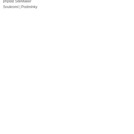
phpBB SiteMaker
Soukromí
|
Podmínky