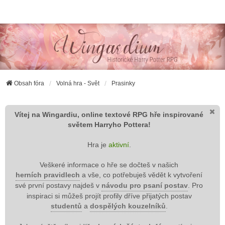
Wingardium RPG
Obsah fóra
Volná hra - Svět
Prasinky
Vítej na Wingardiu, online textové RPG hře inspirované
světem Harryho Pottera!
Hra je
aktivní
.
Veškeré informace o hře se dočteš v našich
herních pravidlech
a vše, co potřebuješ vědět k vytvoření
své první postavy najdeš v
návodu pro psaní postav
. Pro
inspiraci si můžeš projít profily dříve přijatých postav
studentů
a
dospělých kouzelníků
.