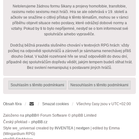
Netolerujeme žádnou formu šikany a projevy homofobie, transfobie,
rasismu nebo sexismu mezi hráči. Hra se ale odehrává v 19. století a
ačkoliv se snažíme o citlivý přístup k těmto tématům, mohou se v rámci
příběhu objevit situace nebo postavy, které odrážejí dobové normy a
vztahy. Pokud by ti to bylo nepříjemné, nestyď se o tom informovat své
spoluhráče a/nebo vypravěče.
Dodržuj běžná pravidla slušného chování v textových RPG hrách: vždy
počkej na odpovědi spoluhráčů a zároveň je sám/sama nenechávej příliš
dlouho čekat. V každé rozehrané hře se snaž odpovědět do dvou dní,
případně dej spoluhráčům dopředu vědět, jakým tempem budeš stíhat hrát.
Bez svolení nemanipuluj s postavami jiných hráčů.
Obsah fóra
Smazat cookies
Všechny časy jsou v
UTC+02:00
Založeno na
phpBB
® Forum Software © phpBB Limited
Český překlad –
phpBB.cz
Style we_universal created by
INVENTEA
|
nextgen
| edited by Emma
(Wingardium RPG)