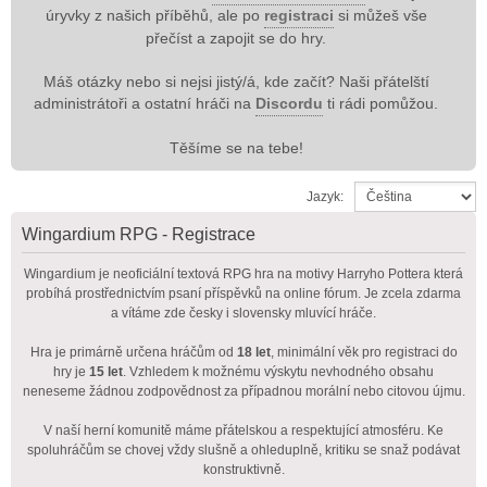
úryvky z našich příběhů, ale po
registraci
si můžeš vše
přečíst a zapojit se do hry.
Máš otázky nebo si nejsi jistý/á, kde začít? Naši přátelští
administrátoři a ostatní hráči na
Discordu
ti rádi pomůžou.
Těšíme se na tebe!
Jazyk:
Wingardium RPG - Registrace
Wingardium je neoficiální textová RPG hra na motivy Harryho Pottera která
probíhá prostřednictvím psaní příspěvků na online fórum. Je zcela zdarma
a vítáme zde česky i slovensky mluvící hráče.
Hra je primárně určena hráčům od
18 let
, minimální věk pro registraci do
hry je
15 let
. Vzhledem k možnému výskytu nevhodného obsahu
neneseme žádnou zodpovědnost za případnou morální nebo citovou újmu.
V naší herní komunitě máme přátelskou a respektující atmosféru. Ke
spoluhráčům se chovej vždy slušně a ohleduplně, kritiku se snaž podávat
konstruktivně.