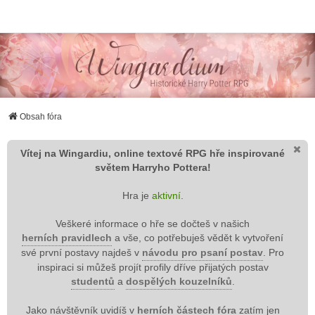
Wingardium RPG
Obsah fóra
Vítej na Wingardiu, online textové RPG hře inspirované
světem Harryho Pottera!
Hra je
aktivní
.
Veškeré informace o hře se dočteš v našich
herních pravidlech
a vše, co potřebuješ vědět k vytvoření
své první postavy najdeš v
návodu pro psaní postav
. Pro
inspiraci si můžeš projít profily dříve přijatých postav
studentů
a
dospělých kouzelníků
.
Jako návštěvník uvidíš v
herních částech fóra
zatím jen