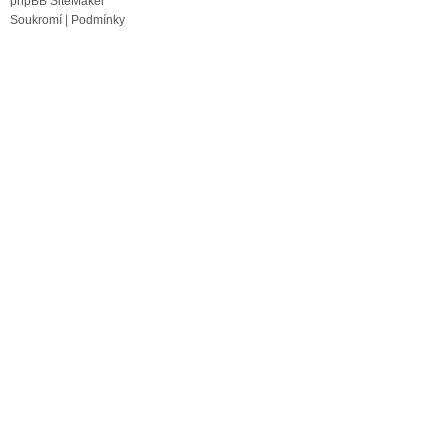
phpBB SiteMaker
Soukromí
|
Podmínky