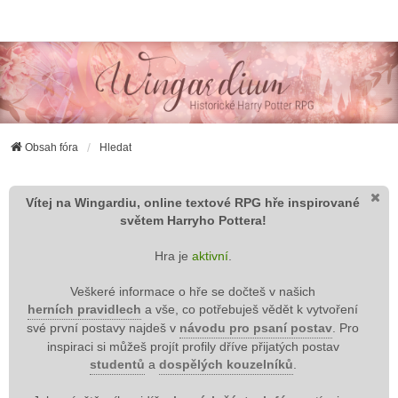
Wingardium RPG
Obsah fóra
Hledat
Vítej na Wingardiu, online textové RPG hře inspirované
světem Harryho Pottera!
Hra je
aktivní
.
Veškeré informace o hře se dočteš v našich
herních pravidlech
a vše, co potřebuješ vědět k vytvoření
své první postavy najdeš v
návodu pro psaní postav
. Pro
inspiraci si můžeš projít profily dříve přijatých postav
studentů
a
dospělých kouzelníků
.