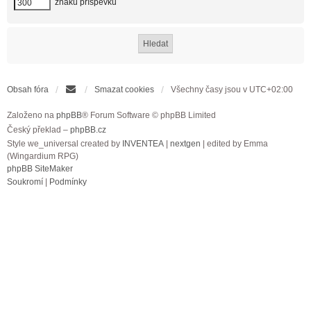
znaků příspěvku
Obsah fóra
Smazat cookies
Všechny časy jsou v
UTC+02:00
Založeno na
phpBB
® Forum Software © phpBB Limited
Český překlad –
phpBB.cz
Style we_universal created by
INVENTEA
|
nextgen
| edited by Emma
(Wingardium RPG)
phpBB SiteMaker
Soukromí
|
Podmínky