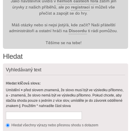
Jako návštěvník uvidíš v
herních částech fóra
zatím jen
úryvky z našich příběhů, ale po
registraci
si můžeš vše
přečíst a zapojit se do hry.
Máš otázky nebo si nejsi jistý/á, kde začít? Naši přátelští
administrátoři a ostatní hráči na
Discordu
ti rádi pomůžou.
Těšíme se na tebe!
Hledat
Vyhledávaný text
Hledat klíčová slova:
Umístění
+
před slovem znamená, že slovo musí být ve výsledku přítomno,
a
-
znamená, že slovo nemá být ve výsledku přítomno. Pokud chcete, aby
stačila shoda pouze s jedním z více slov, umístěte je do závorek oddělené
znakem
|
. Použitím * nahradíte část slova
Hledat všechny výrazy nebo přesnou shodu s dotazem