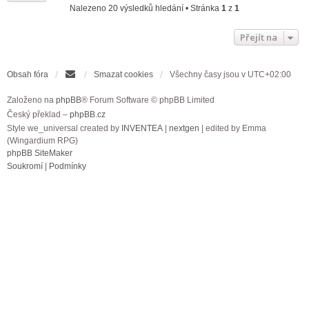
Nalezeno 20 výsledků hledání • Stránka
1
z
1
Přejít na
Obsah fóra
Smazat cookies
Všechny časy jsou v
UTC+02:00
Založeno na
phpBB
® Forum Software © phpBB Limited
Český překlad –
phpBB.cz
Style we_universal created by
INVENTEA
|
nextgen
| edited by Emma
(Wingardium RPG)
phpBB SiteMaker
Soukromí
|
Podmínky