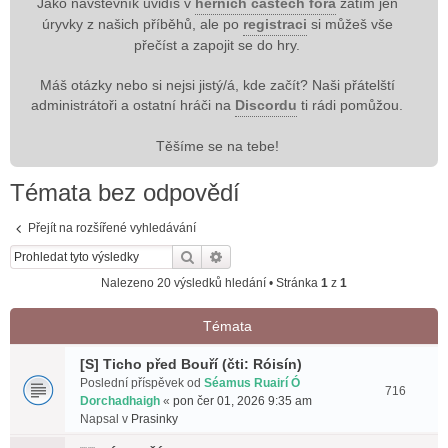
Jako návštěvník uvidíš v
herních částech fóra
zatím jen
úryvky z našich příběhů, ale po
registraci
si můžeš vše
přečíst a zapojit se do hry.
Máš otázky nebo si nejsi jistý/á, kde začít? Naši přátelští
administrátoři a ostatní hráči na
Discordu
ti rádi pomůžou.
Těšíme se na tebe!
Témata bez odpovědí
Přejít na rozšířené vyhledávání
Hledat
Pokročilé hledání
Nalezeno 20 výsledků hledání • Stránka
1
z
1
Témata
[S] Ticho před Bouří (čti: Róisín)
Poslední příspěvek od
Séamus Ruairí Ó
716
Dorchadhaigh
«
pon čer 01, 2026 9:35 am
Napsal v
Prasinky