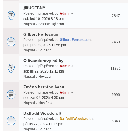
🎓UČEBNY
Poslední příspěvek od
Admin
«
7847
sob led 10, 2026 8:18 pm
Napsal v
Bradavický hrad
Gilbert Fortescue
Poslední příspěvek od
Gilbert Fortescue
«
7469
pon pro 08, 2025 11:58 pm
Napsal v
Studenti
Ollivanderovy hůlky
Poslední příspěvek od
Admin
«
11971
sob lis 22, 2025 12:11 pm
Napsal v
Nováčci
Změna herního času
Poslední příspěvek od
Admin
«
9996
ned zář 07, 2025 4:30 pm
Napsal v
Nástěnka
Daffodil Woodcroft
Poslední příspěvek od
Daffodil Woodcroft
«
8343
pát lis 22, 2024 11:12 pm
Napsal v
Studenti