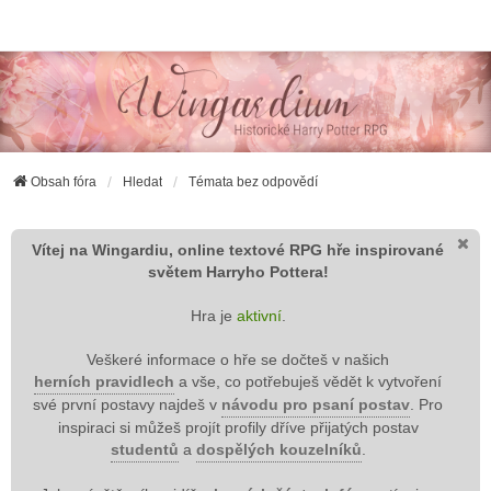
Wingardium RPG
Obsah fóra
Hledat
Témata bez odpovědí
Vítej na Wingardiu, online textové RPG hře inspirované
světem Harryho Pottera!
Hra je
aktivní
.
Veškeré informace o hře se dočteš v našich
herních pravidlech
a vše, co potřebuješ vědět k vytvoření
své první postavy najdeš v
návodu pro psaní postav
. Pro
inspiraci si můžeš projít profily dříve přijatých postav
studentů
a
dospělých kouzelníků
.