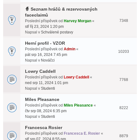
🧙 Seznam hráčů & rezervovaných
faceclaimů
7348
Poslední příspěvek od
Harvey Morgan
«
stř říj 23, 2024 1:20 pm
Napsal v
Schválené postavy
Herní profil - VZOR
Poslední příspěvek od
Admin
«
10203
pát srp 16, 2024 7:45 pm
Napsal v
Nováčci
Lowry Caddell
Poslední příspěvek od
Lowry Caddell
«
7768
ned srp 11, 2024 1:01 pm
Napsal v
Studenti
Miles Pleasance
Poslední příspěvek od
Miles Pleasance
«
8222
čtv srp 08, 2024 6:35 pm
Napsal v
Studenti
Francesca Rosier
Poslední příspěvek od
Francesca E. Rosier
«
8879
stř srp 07, 2024 8:55 pm