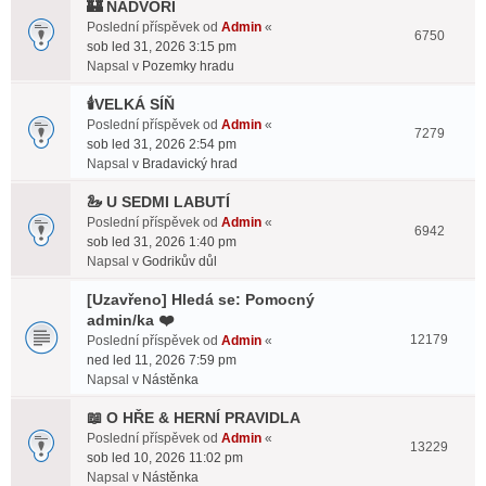
🏰 NÁDVOŘÍ
Poslední příspěvek od
Admin
«
6750
sob led 31, 2026 3:15 pm
Napsal v
Pozemky hradu
🕯️VELKÁ SÍŇ
Poslední příspěvek od
Admin
«
7279
sob led 31, 2026 2:54 pm
Napsal v
Bradavický hrad
🦢 U SEDMI LABUTÍ
Poslední příspěvek od
Admin
«
6942
sob led 31, 2026 1:40 pm
Napsal v
Godrikův důl
[Uzavřeno] Hledá se: Pomocný
admin/ka ❤️
12179
Poslední příspěvek od
Admin
«
ned led 11, 2026 7:59 pm
Napsal v
Nástěnka
📖 O HŘE & HERNÍ PRAVIDLA
Poslední příspěvek od
Admin
«
13229
sob led 10, 2026 11:02 pm
Napsal v
Nástěnka