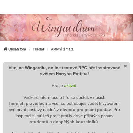
Wingardium RPG
Obsah fóra
Hledat
Aktivní témata
Vítej na Wingardiu, online textové RPG hře inspirované
světem Harryho Pottera!
Hra je
aktivní
.
Veškeré informace o hře se dočteš v našich
herních pravidlech
a vše, co potřebuješ vědět k vytvoření
své první postavy najdeš v
návodu pro psaní postav
. Pro
inspiraci si můžeš projít profily dříve přijatých postav
studentů
a
dospělých kouzelníků
.