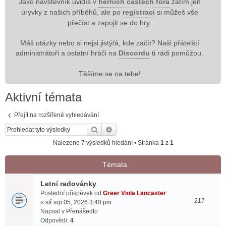
Jako návštěvník uvidíš v
herních částech fóra
zatím jen
úryvky z našich příběhů, ale po
registraci
si můžeš vše
přečíst a zapojit se do hry.
Máš otázky nebo si nejsi jistý/á, kde začít? Naši přátelští
administrátoři a ostatní hráči na
Discordu
ti rádi pomůžou.
Těšíme se na tebe!
Aktivní témata
Přejít na rozšířené vyhledávání
Hledat
Pokročilé hledání
Nalezeno 7 výsledků hledání • Stránka
1
z
1
Témata
Letní radovánky
Poslední příspěvek od
Greer Viola Lancaster
217
«
stř srp 05, 2026 3:40 pm
Napsal v
Přenášedlo
Odpovědi:
4