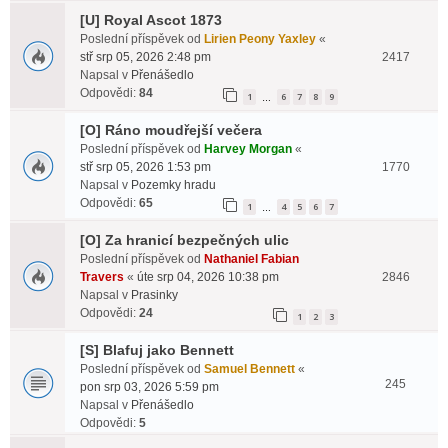
[U] Royal Ascot 1873
Poslední příspěvek od
Lirien Peony Yaxley
«
stř srp 05, 2026 2:48 pm
2417
Napsal v
Přenášedlo
Odpovědi:
84
1
6
7
8
9
…
[O] Ráno moudřejší večera
Poslední příspěvek od
Harvey Morgan
«
stř srp 05, 2026 1:53 pm
1770
Napsal v
Pozemky hradu
Odpovědi:
65
1
4
5
6
7
…
[O] Za hranicí bezpečných ulic
Poslední příspěvek od
Nathaniel Fabian
Travers
«
úte srp 04, 2026 10:38 pm
2846
Napsal v
Prasinky
Odpovědi:
24
1
2
3
[S] Blafuj jako Bennett
Poslední příspěvek od
Samuel Bennett
«
245
pon srp 03, 2026 5:59 pm
Napsal v
Přenášedlo
Odpovědi:
5