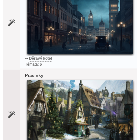
➙
Děravý kotel
Témata:
6
Prasinky