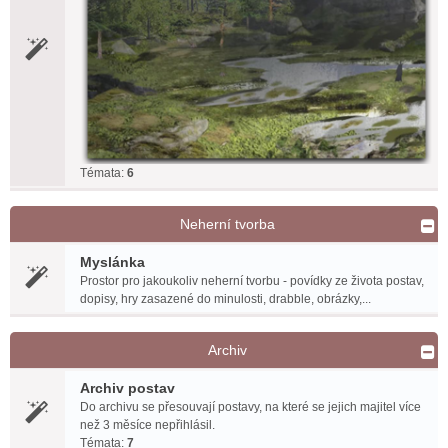
Témata:
6
Neherní tvorba
Myslánka
Prostor pro jakoukoliv neherní tvorbu - povídky ze života postav,
dopisy, hry zasazené do minulosti, drabble, obrázky,...
Archiv
Archiv postav
Do archivu se přesouvají postavy, na které se jejich majitel více
než 3 měsíce nepřihlásil.
Témata:
7