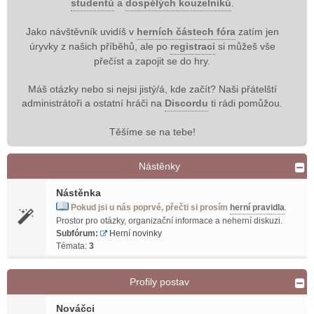
studentů
a
dospělých kouzelníků
.
Jako návštěvník uvidíš v
herních částech fóra
zatím jen
úryvky z našich příběhů, ale po
registraci
si můžeš vše
přečíst a zapojit se do hry.
Máš otázky nebo si nejsi jistý/á, kde začít? Naši přátelští
administrátoři a ostatní hráči na
Discordu
ti rádi pomůžou.
Těšíme se na tebe!
Nástěnky
Nástěnka
Pokud jsi u nás poprvé, přečti si prosím
herní pravidla
.
Prostor pro otázky, organizační informace a neherní diskuzi.
Subfórum:
Herní novinky
Témata:
3
Profily postav
Nováčci