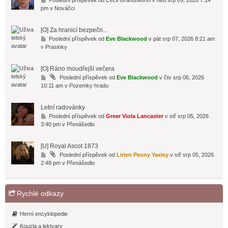
Poslední příspěvek od
Cecil Grantsworth
v ned srp 09, 2026 7:14
ř
pm v
Nováčci
e
j
[O] Za hranicí bezpečn...
í
P
Poslední příspěvek od
Eve Blackwood
v pát srp 07, 2026 8:21 am
t
ř
v
Prasinky
n
e
a
j
p
[O] Ráno moudřejší večera
í
o
P
Poslední příspěvek od
Eve Blackwood
v čtv srp 06, 2026
t
s
ř
10:11 am v
Pozemky hradu
n
l
e
a
e
j
p
d
Letní radovánky
í
o
n
P
Poslední příspěvek od
Greer Viola Lancaster
v stř srp 05, 2026
t
s
í
ř
3:40 pm v
Přenášedlo
n
l
p
e
a
e
ř
j
p
d
[U] Royal Ascot 1873
í
í
o
n
s
P
Poslední příspěvek od
Lirien Peony Yaxley
v stř srp 05, 2026
t
s
í
p
ř
2:48 pm v
Přenášedlo
n
l
p
ě
e
a
e
ř
v
j
p
d
í
e
í
o
n
Rychlé odkazy
s
k
t
s
í
p
n
l
p
ě
a
e
Herní encyklopedie
ř
v
p
d
í
e
Kouzla a lektvary
o