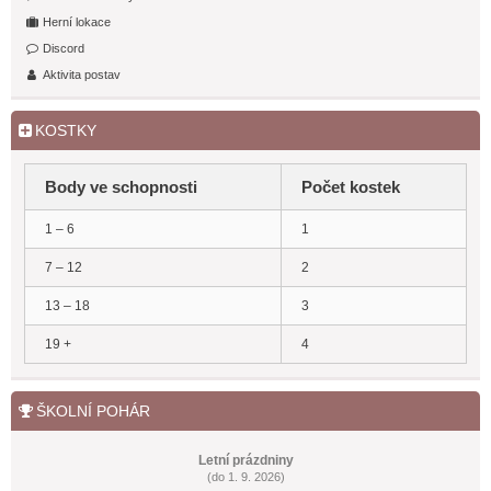
n
s
k
s
í
Herní lokace
p
l
p
ě
Discord
e
ř
v
d
í
Aktivita postav
e
n
s
k
í
p
p
ě
KOSTKY
ř
v
í
e
s
k
Body ve schopnosti
Počet kostek
p
ě
v
1 – 6
1
e
k
7 – 12
2
13 – 18
3
19 +
4
ŠKOLNÍ POHÁR