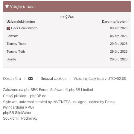
Vítejte u nás!
Celý čas
Uživatelské jméno
Datum připojení
Cecil Grantsworth
09 srp 2026
Lewisliz
05 srp 2026
Tommy Toner
29 črc 2026
Tommy Tóth
29 črc 2026
Blue67
28 črc 2026
Obsah fóra
Smazat cookies
Všechny časy jsou v
UTC+02:00
Založeno na
phpBB
® Forum Software © phpBB Limited
Český překlad –
phpBB.cz
Style we_universal created by
INVENTEA
|
nextgen
| edited by Emma
(Wingardium RPG)
phpBB SiteMaker
Soukromí
|
Podmínky