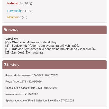
Prefixy
Volná hra:
[O]
-
Otevřené:
Můžeš se přidat do hry.
[S]
-
Soukromé:
Předem domluvená hra určitých hráčů.
[U]
-
Událost:
Vypravěčem vedená volná hra otevřená všem hráčům.
[Z]
-
Zamčené:
Dohraná hra.
Novinky
Konec školního roku 1872/1873 - 02/07/2026
Royal Ascot 1873 - 30/06/2026
Konec jara a začátek léta 1873 - 01/06/2026
Nová adminka - 21/04/2026
Spolupráce: Age of Fire & Selection: New Era - 27/02/2026