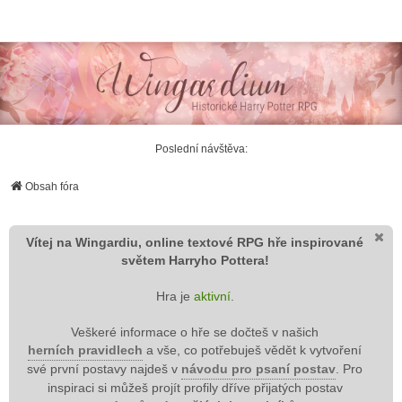
Wingardium RPG
Poslední návštěva:
Obsah fóra
Vítej na Wingardiu, online textové RPG hře inspirované
světem Harryho Pottera!
Hra je
aktivní
.
Veškeré informace o hře se dočteš v našich
herních pravidlech
a vše, co potřebuješ vědět k vytvoření
své první postavy najdeš v
návodu pro psaní postav
. Pro
inspiraci si můžeš projít profily dříve přijatých postav