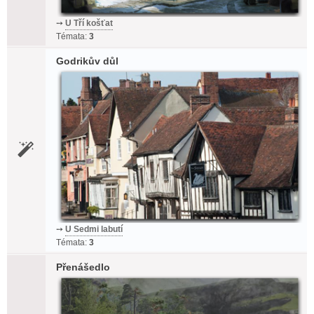
➙
U Tří košťat
Témata:
3
Godrikův důl
➙
U Sedmi labutí
Témata:
3
Přenášedlo