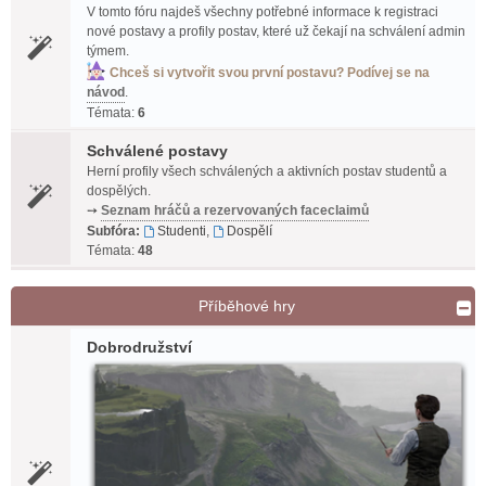
V tomto fóru najdeš všechny potřebné informace k registraci
nové postavy a profily postav, které už čekají na schválení admin
týmem.
Chceš si vytvořit svou první postavu? Podívej se na
návod
.
Témata:
6
Schválené postavy
Herní profily všech schválených a aktivních postav studentů a
dospělých.
➙
Seznam hráčů a rezervovaných faceclaimů
Subfóra:
Studenti
,
Dospělí
Témata:
48
Příběhové hry
Dobrodružství